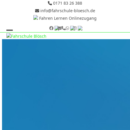
Skip
0171 83 26 388
to
info@fahrschule-bloesch.de
content
Fahren Lernen Onlinezugang
Facebook
E-
Telefon
Whatsapp
Instagram
Mail
Open
Close
mobile
mobile
menu
menu