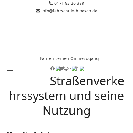
Skip
0171 83 26 388
to
info@fahrschule-bloesch.de
content
Fahren Lernen Onlinezugang
Facebook
E-
Telefon
Whatsapp
Instagram
Mail
Straßenverke
Open
Close
mobile
mobile
hrssystem und seine
menu
menu
Nutzung