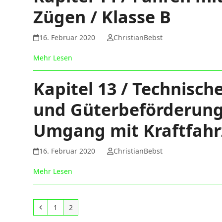
Zügen / Klasse B
16. Februar 2020
ChristianBebst
Mehr Lesen
Kapitel 13 / Technisc
und Güterbeförderun
Umgang mit Kraftfahr
16. Februar 2020
ChristianBebst
Mehr Lesen
Vorheriger
Seite
Seite
1
2