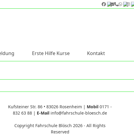
Facebook
E-
Telefon
What
I
Mail
ldung
Erste Hilfe Kurse
Kontakt
Kufsteiner Str. 86 • 83026 Rosenheim |
Mobil
0171 -
832 63 88
|
E-Mail
info@fahrschule-bloesch.de
Copyright
Fahrschule Blösch
2026 - All Rights
Reserved