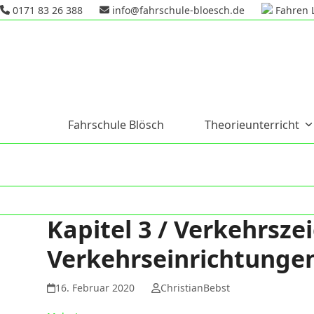
Skip
0171 83 26 388
info@fahrschule-bloesch.de
Fahren 
to
content
Fahrschule Blösch
Theorieunterricht
Kapitel 3 / Verkehrsze
Verkehrseinrichtungen 
16. Februar 2020
ChristianBebst