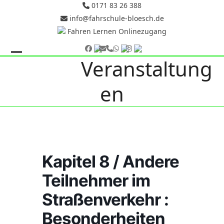
Skip
0171 83 26 388
to
info@fahrschule-bloesch.de
content
Fahren Lernen Onlinezugang
Facebook
E-
Telefon
Whatsapp
Instagram
Mail
Veranstaltung
Open
Close
mobile
mobile
en
menu
menu
Kapitel 8 / Andere
Teilnehmer im
Straßenverkehr :
Besonderheiten